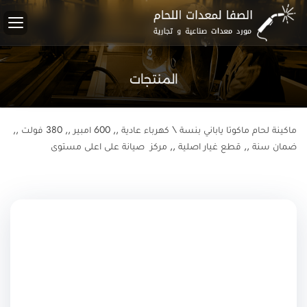
المنتجات
ماكينة لحام ماكوتا ياباني بنسة \ كهرباء عادية ,, 600 امبير ,, 380 فولت ,,
ضمان سنة ,, قطع غيار اصلية ,, مركز صيانة على اعلى مستوى