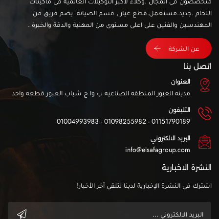
متخصصون فى المجال .وكلاء لاكبر التوكيلات العالمية فى ماكينات
اللحام .جديد.مستعمل.قطع غيار , قسم الصيانة يضم فريق من
المهندسين والفنين على اعلى مستوى من المهنية والدقة والخبرة .
عن الشركة
اتصل بنا
العنوان
مدينه العبور المنطقه الصناعيه ب وا ج شباب العبور قطعه واحد
التليفون
01151790189 - 01098255982 - 01004993983
البريد الالكتروني
info@elsafagroup.com
النشرة الاخبارية
اشترك في النشرة الإخبارية لدينا لتلقي آخر الأخبار!